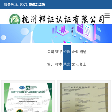
0571-86821236
服务热线:
公司
证书
资质
企业
招纳
简介
样本
荣誉
文化
贤士