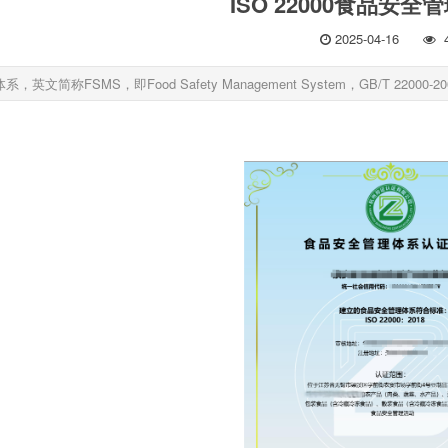
ISO 22000食品安
2025-04-16
英文简称FSMS，即Food Safety Management System，GB/T 22000-